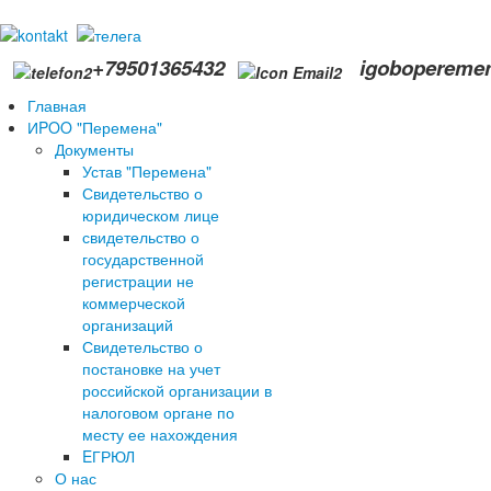
+79501365432
igobopereme
Главная
ИPOO "Перемена"
Документы
Устав "Перемена"
Свидетельство о
юридическом лице
свидетельство о
государственной
регистрации не
коммерческой
организаций
Свидетельство о
постановке на учет
российской организации в
налоговом органе по
месту ее нахождения
EГРЮЛ
О нас