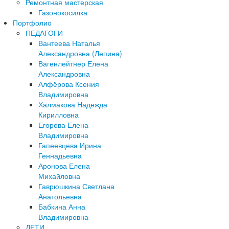
Ремонтная мастерская
Газонокосилка
Портфолио
ПЕДАГОГИ
Вантеева Наталья
Александровна (Лепина)
Вагенлейтнер Елена
Александровна
Алфёрова Ксения
Владимировна
Халмакова Надежда
Кирилловна
Егорова Елена
Владимировна
Гапеевцева Ирина
Геннадьевна
Аронова Елена
Михайловна
Гаврюшкина Светлана
Анатольевна
Бабкина Анна
Владимировна
ДЕТИ