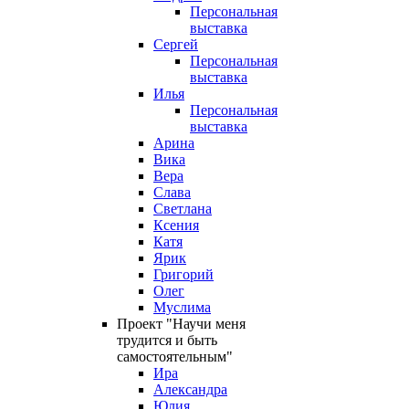
Персональная
выставка
Сергей
Персональная
выставка
Илья
Персональная
выставка
Арина
Вика
Вера
Слава
Светлана
Ксения
Катя
Ярик
Григорий
Олег
Муслима
Проект "Научи меня
трудится и быть
самостоятельным"
Ира
Александра
Юлия