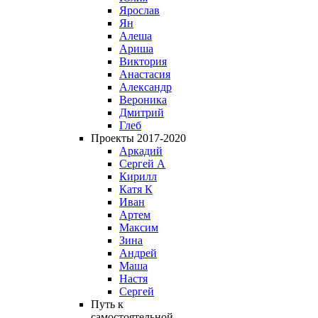
Ярослав
Ян
Алеша
Ариша
Виктория
Анастасия
Александр
Вероника
Дмитрий
Глеб
Проекты 2017-2020
Аркадий
Сергей А
Кирилл
Катя К
Иван
Артем
Максим
Зина
Андрей
Маша
Настя
Сергей
Путь к
самостоятельной