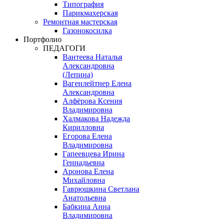
Типография
Парикмахерская
Ремонтная мастерская
Газонокосилка
Портфолио
ПЕДАГОГИ
Вантеева Наталья
Александровна
(Лепина)
Вагенлейтнер Елена
Александровна
Алфёрова Ксения
Владимировна
Халмакова Надежда
Кирилловна
Егорова Елена
Владимировна
Гапеевцева Ирина
Геннадьевна
Аронова Елена
Михайловна
Гаврюшкина Светлана
Анатольевна
Бабкина Анна
Владимировна