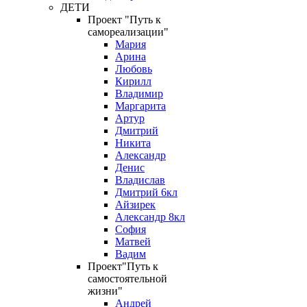
ДЕТИ
Проект "Путь к
самореализации"
Мария
Арина
Любовь
Кирилл
Владимир
Маргарита
Артур
Дмитрий
Никита
Александр
Денис
Владислав
Дмитрий 6кл
Айзирек
Александр 8кл
София
Матвей
Вадим
Проект"Путь к
самостоятельной
жизни"
Андрей